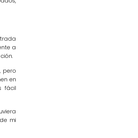
pados,
ntrada
ente a
ción.
, pero
nen en
 fácil
uviera
sde mi