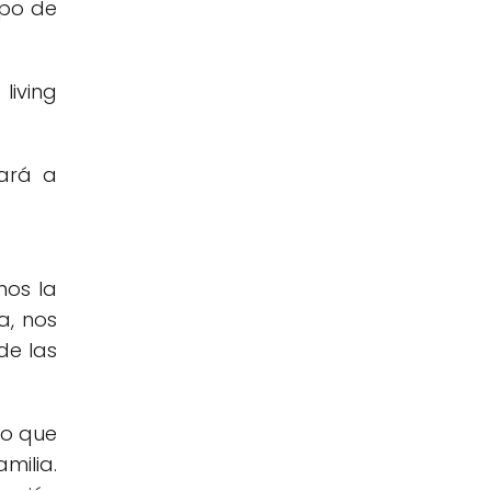
ipo de
iving
dará a
mos la
a, nos
de las
lo que
milia.