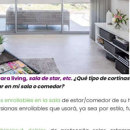
para living
, sala de star, etc.
¿Qué tipo de cortinas 
r en mi sala o comedor?
s enrollables en la sala
de estar/comedor de su 
sianas enrollables que usará, ya sea por estilo, f