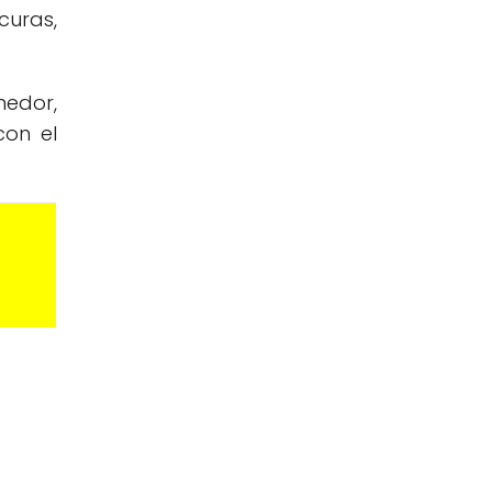
curas,
medor,
con el