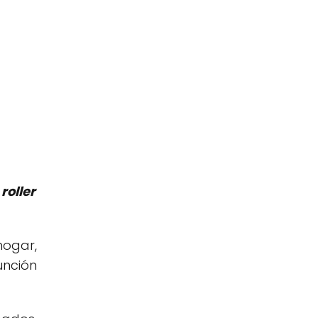
roller
hogar,
unción