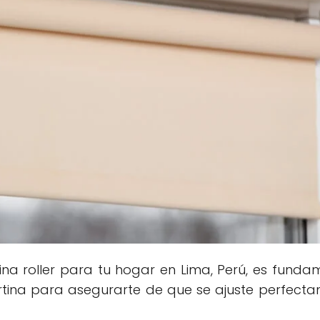
ina roller para tu hogar en Lima, Perú, es funda
ortina para asegurarte de que se ajuste perfect