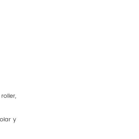
oller,
olar y