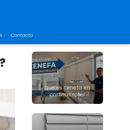
4
Contacto
r?
que es cenefa en
cortinas roller