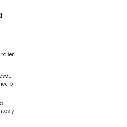
a
oller.
desde
 medio
na
ntos y