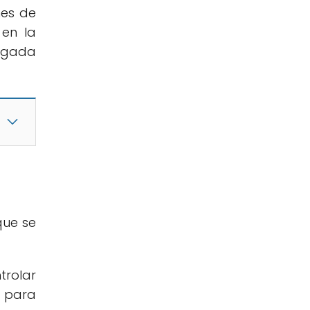
nes de
 en la
ongada
que se
trolar
s para