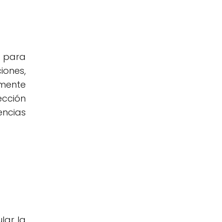
s para
iones,
amente
ección
encias
lar la