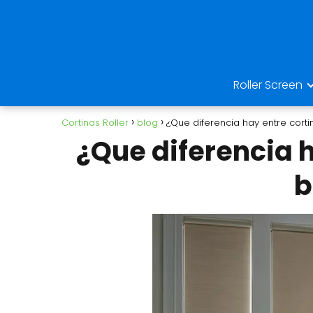
Roller Screen
Cortinas Roller
blog
¿Que diferencia hay entre cortin
¿Que diferencia h
b