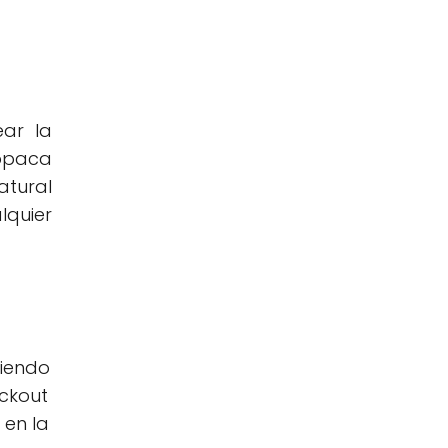
ear la
 opaca
atural
lquier
tiendo
ackout
 en la