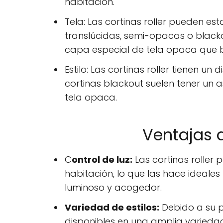
habitación.
Tela: Las cortinas roller pueden es
translúcidas, semi-opacas o blackou
capa especial de tela opaca que b
Estilo: Las cortinas roller tienen u
cortinas blackout suelen tener u
tela opaca.
Ventajas d
C
ontrol de luz:
Las cortinas roller 
habitación, lo que las hace ideale
luminoso y acogedor.
Variedad de estilos:
Debido a su po
disponibles en una amplia variedad d