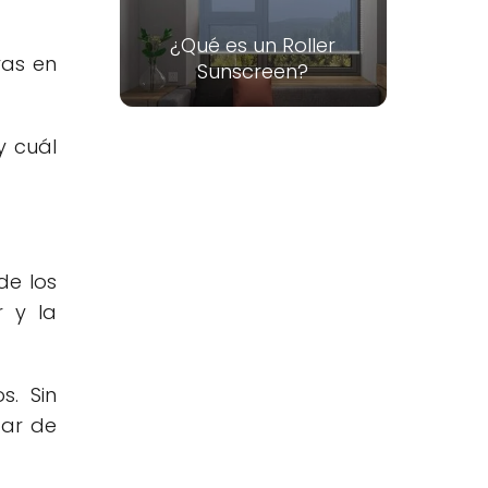
¿Qué es un Roller
vas en
Sunscreen?
y cuál
de los
r y la
s. Sin
par de