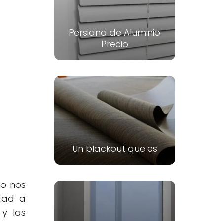
Persiana de Aluminio
Precio
Un blackout que es
lo nos
idad a
 y las