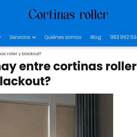
Servicios
Quiénes somos
Blog
993 952 63
as roller y blackout?
ay entre cortinas roller
lackout?