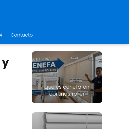
4
Contacto
 y
que es cenefa en
cortinas roller