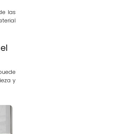
de las
terial
el
 puede
ieza y