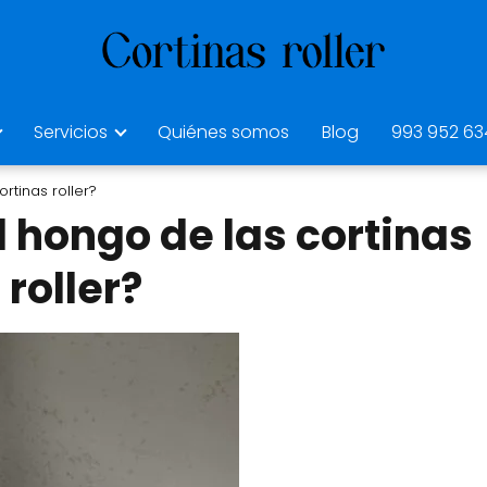
Servicios
Quiénes somos
Blog
993 952 63
rtinas roller?
 hongo de las cortinas
roller?