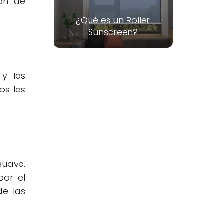
ón de
¿Qué es un Roller
Sunscreen?
 y los
os los
suave.
por el
de las