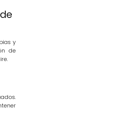
 de
pias y
ón de
re.
uados.
ntener