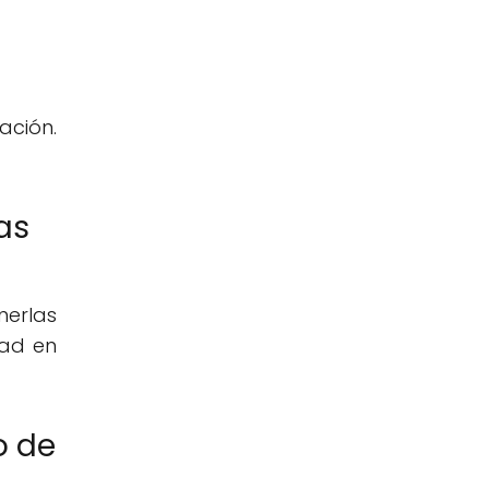
ación.
as
nerlas
dad en
o de