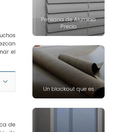
Persiana de Aluminio
Precio
uchos
rezcan
nar el
Un blackout que es
sca de