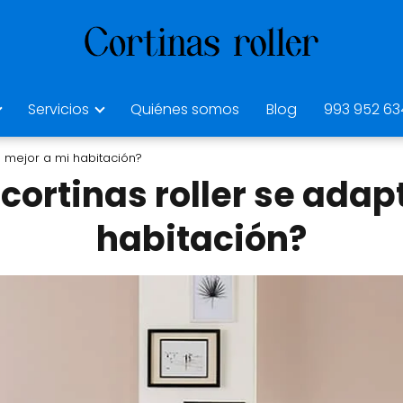
Servicios
Quiénes somos
Blog
993 952 63
a mejor a mi habitación?
 cortinas roller se adap
habitación?