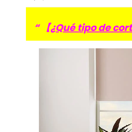
“ 【
¿Qué tipo de cor