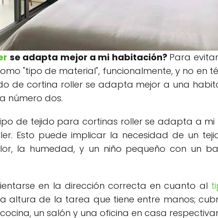
er
se
adap
ta
mejor a mi habitación?
Para evita
omo "tipo de material", funcionalmente, y no en tér
o de cortina roller se adapta mejor a una habit
rta número dos.
ipo de tejido para cortinas roller se adapta a m
ller. Esto puede implicar la necesidad de un te
calor, la humedad, y un niño pequeño con un 
ientarse en la dirección correcta en cuanto al
ti
altura de la tarea que tiene entre manos; cubre 
cocina, un salón y una oficina en casa respectiv