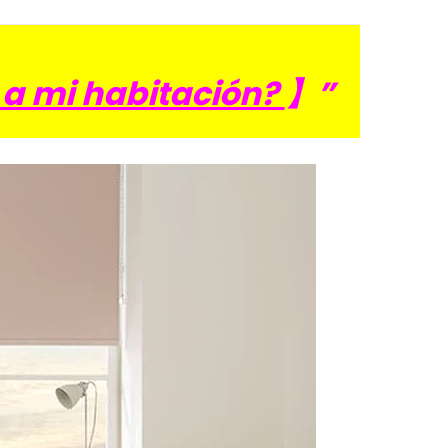
r a mi habitación?
】”