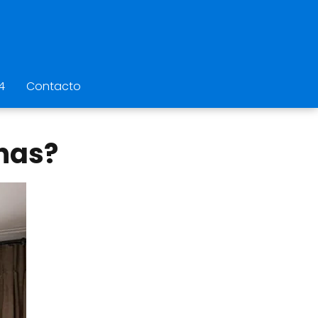
4
Contacto
inas?