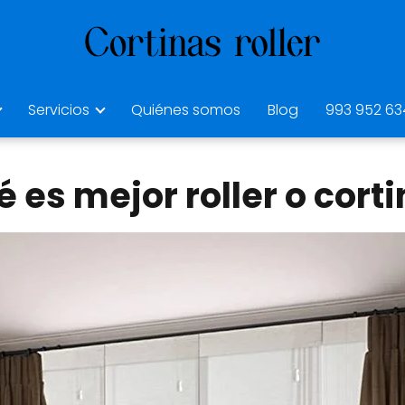
Servicios
Quiénes somos
Blog
993 952 63
 es mejor roller o cort